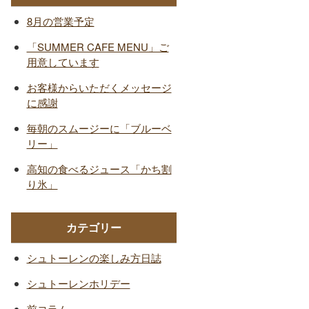
8月の営業予定
「SUMMER CAFE MENU」ご
用意しています
お客様からいただくメッセージ
に感謝
毎朝のスムージーに「ブルーベ
リー」
高知の食べるジュース「かち割
り氷」
カテゴリー
シュトーレンの楽しみ方日誌
シュトーレンホリデー
前コラム