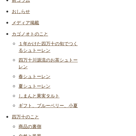
おしらせ
メディア掲載
カゴノオトのこと
１年かけた四万十の旬でつく
るシュトーレン
四万十川源流のお茶シュトー
レン
春シュトーレン
夏シュトーレン
しまんと果実タルト
ギフト、ブルーベリー、小夏
四万十のこと
商品の裏側
自然と風景