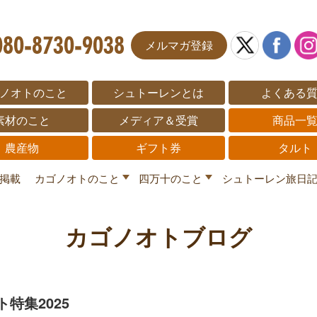
メルマガ登録
ノオトのこと
シュトーレンとは
よくある
素材のこと
メディア＆受賞
商品一
農産物
ギフト券
タルト
掲載
カゴノオトのこと
四万十のこと
シュトーレン旅日
カゴノオトブログ
特集2025