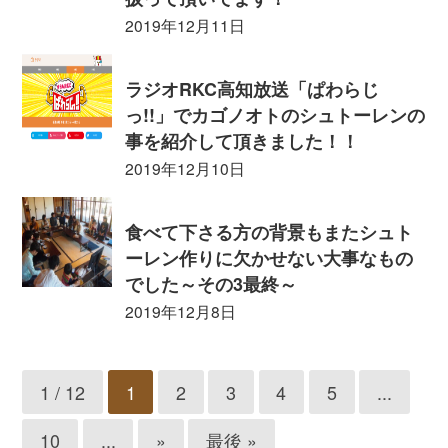
2019年12月11日
ラジオRKC高知放送「ぱわらじ
っ!!」でカゴノオトのシュトーレンの
事を紹介して頂きました！！
2019年12月10日
食べて下さる方の背景もまたシュト
ーレン作りに欠かせない大事なもの
でした～その3最終～
2019年12月8日
1 / 12
1
2
3
4
5
...
10
...
»
最後 »