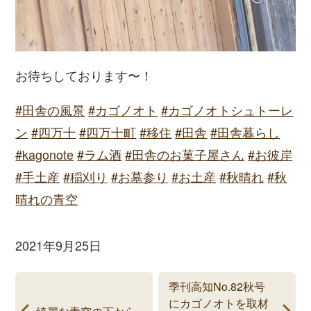
お待ちしております〜！
#田舎の風景
#カゴノオト
#カゴノオトシュトーレ
ン
#四万十
#四万十町
#移住
#田舎
#田舎暮らし
#kagonote
#ラム酒
#田舎のお菓子屋さん
#お彼岸
#手土産
#稲刈り
#お墓参り
#お土産
#秋晴れ
#秋
晴れの青空
2021年9月25日
季刊高知No.82秋号
にカゴノオトを取材
綺麗な青空の下から