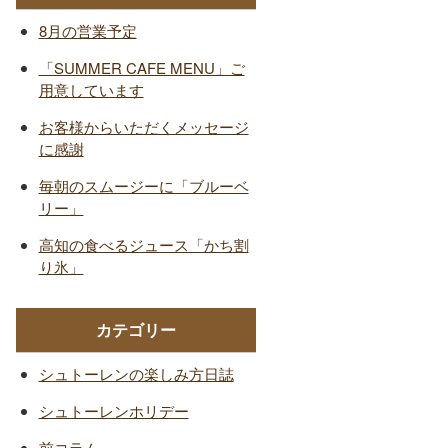
8月の営業予定
「SUMMER CAFE MENU」ご
用意しています
お客様からいただくメッセージ
に感謝
毎朝のスムージーに「ブルーベ
リー」
高知の食べるジュース「かち割
り氷」
カテゴリー
シュトーレンの楽しみ方日誌
シュトーレンホリデー
前コラム