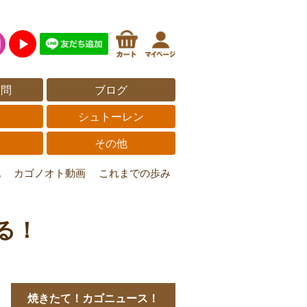
質問
ブログ
覧
シュトーレン
その他
記
カゴノオト動画
これまでの歩み
る！
焼きたて！カゴニュース！