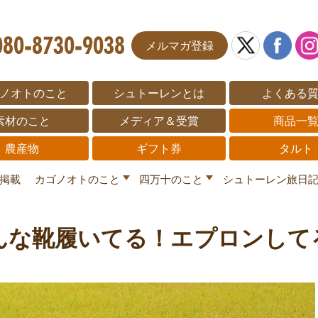
メルマガ登録
ノオトのこと
シュトーレンとは
よくある
素材のこと
メディア＆受賞
商品一
農産物
ギフト券
タルト
掲載
カゴノオトのこと
四万十のこと
シュトーレン旅日
んな靴履いてる！エプロンして