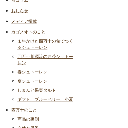
おしらせ
メディア掲載
カゴノオトのこと
１年かけた四万十の旬でつく
るシュトーレン
四万十川源流のお茶シュトー
レン
春シュトーレン
夏シュトーレン
しまんと果実タルト
ギフト、ブルーベリー、小夏
四万十のこと
商品の裏側
自然と風景