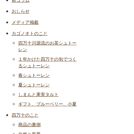
おしらせ
メディア掲載
カゴノオトのこと
四万十川源流のお茶シュトー
レン
１年かけた四万十の旬でつく
るシュトーレン
春シュトーレン
夏シュトーレン
しまんと果実タルト
ギフト、ブルーベリー、小夏
四万十のこと
商品の裏側
自然と風景