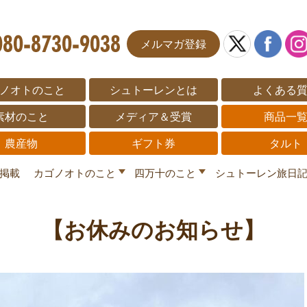
メルマガ登録
ノオトのこと
シュトーレンとは
よくある
素材のこと
メディア＆受賞
商品一
農産物
ギフト券
タルト
掲載
カゴノオトのこと
四万十のこと
シュトーレン旅日
【お休みのお知らせ】