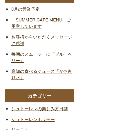
8月の営業予定
「SUMMER CAFE MENU」ご
用意しています
お客様からいただくメッセージ
に感謝
毎朝のスムージーに「ブルーベ
リー」
高知の食べるジュース「かち割
り氷」
カテゴリー
シュトーレンの楽しみ方日誌
シュトーレンホリデー
前コラム