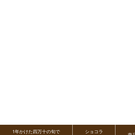
1年かけた四万十の旬で
ショコラ
商