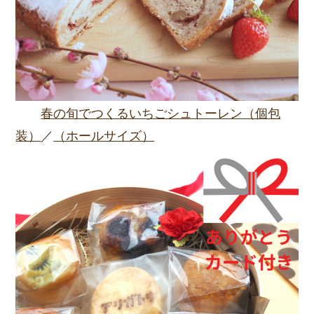
春の旬でつくるいちごシュトーレン（個包
装）
／
（ホールサイズ）