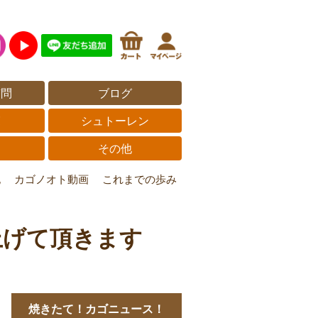
質問
ブログ
覧
シュトーレン
その他
記
カゴノオト動画
これまでの歩み
上げて頂きます
焼きたて！カゴニュース！