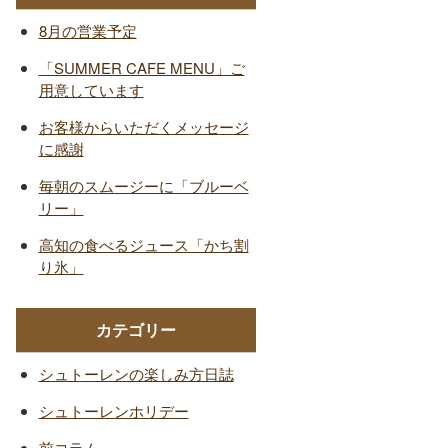
8月の営業予定
「SUMMER CAFE MENU」ご
用意しています
お客様からいただくメッセージ
に感謝
毎朝のスムージーに「ブルーベ
リー」
高知の食べるジュース「かち割
り氷」
カテゴリー
シュトーレンの楽しみ方日誌
シュトーレンホリデー
前コラム