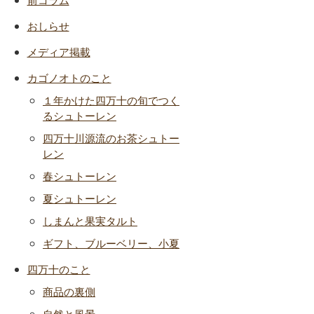
おしらせ
メディア掲載
カゴノオトのこと
１年かけた四万十の旬でつく
るシュトーレン
四万十川源流のお茶シュトー
レン
春シュトーレン
夏シュトーレン
しまんと果実タルト
ギフト、ブルーベリー、小夏
四万十のこと
商品の裏側
自然と風景