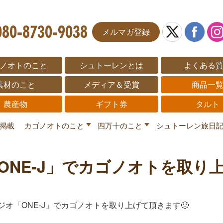
メルマガ登録
ノオトのこと
シュトーレンとは
よくある
素材のこと
メディア＆受賞
商品一
農産物
ギフト券
タルト
掲載
カゴノオトのこと
四万十のこと
シュトーレン旅日
「ONE-J」でカゴノオトを取り
ジオ「ONE-J」でカゴノオトを取り上げて頂きます🙂