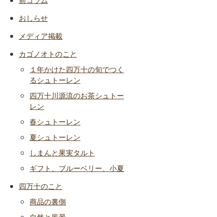
おしらせ
メディア掲載
カゴノオトのこと
１年かけた四万十の旬でつく
るシュトーレン
四万十川源流のお茶シュトー
レン
春シュトーレン
夏シュトーレン
しまんと果実タルト
ギフト、ブルーベリー、小夏
四万十のこと
商品の裏側
自然と風景