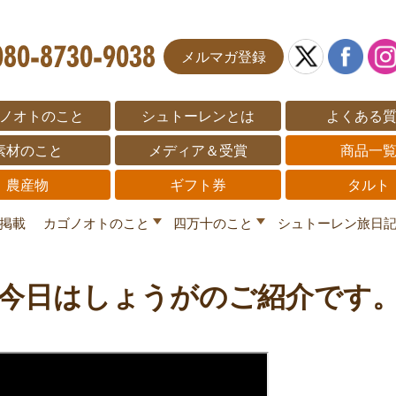
メルマガ登録
ノオトのこと
シュトーレンとは
よくある
素材のこと
メディア＆受賞
商品一
農産物
ギフト券
タルト
掲載
カゴノオトのこと
四万十のこと
シュトーレン旅日
今日はしょうがのご紹介です