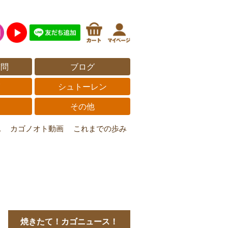
質問
ブログ
覧
シュトーレン
その他
記
カゴノオト動画
これまでの歩み
。
焼きたて！カゴニュース！