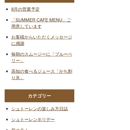
8月の営業予定
「SUMMER CAFE MENU」ご
用意しています
お客様からいただくメッセージ
に感謝
毎朝のスムージーに「ブルーベ
リー」
高知の食べるジュース「かち割
り氷」
カテゴリー
シュトーレンの楽しみ方日誌
シュトーレンホリデー
前コラム