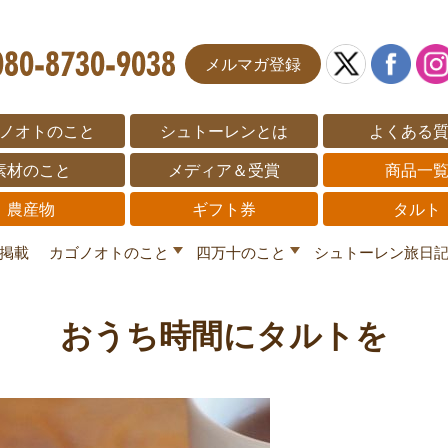
メルマガ登録
ノオトのこと
シュトーレンとは
よくある
素材のこと
メディア＆受賞
商品一
農産物
ギフト券
タルト
掲載
カゴノオトのこと
四万十のこと
シュトーレン旅日
おうち時間にタルトを