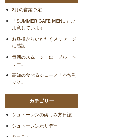
8月の営業予定
「SUMMER CAFE MENU」ご
用意しています
お客様からいただくメッセージ
に感謝
毎朝のスムージーに「ブルーベ
リー」
高知の食べるジュース「かち割
り氷」
カテゴリー
シュトーレンの楽しみ方日誌
シュトーレンホリデー
前コラム