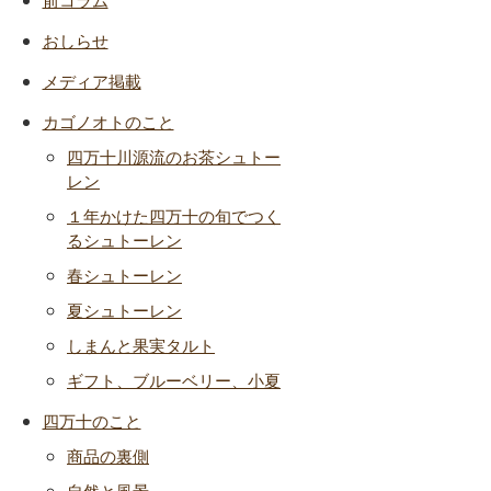
おしらせ
メディア掲載
カゴノオトのこと
四万十川源流のお茶シュトー
レン
１年かけた四万十の旬でつく
るシュトーレン
春シュトーレン
夏シュトーレン
しまんと果実タルト
ギフト、ブルーベリー、小夏
四万十のこと
商品の裏側
自然と風景