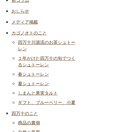
おしらせ
メディア掲載
カゴノオトのこと
四万十川源流のお茶シュトー
レン
１年かけた四万十の旬でつく
るシュトーレン
春シュトーレン
夏シュトーレン
しまんと果実タルト
ギフト、ブルーベリー、小夏
四万十のこと
商品の裏側
自然と風景