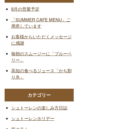
8月の営業予定
「SUMMER CAFE MENU」ご
用意しています
お客様からいただくメッセージ
に感謝
毎朝のスムージーに「ブルーベ
リー」
高知の食べるジュース「かち割
り氷」
カテゴリー
シュトーレンの楽しみ方日誌
シュトーレンホリデー
前コラム