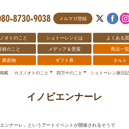
メルマガ登録
ノオトのこと
シュトーレンとは
よくある
素材のこと
メディア＆受賞
商品一
農産物
ギフト券
タルト
掲載
カゴノオトのこと
四万十のこと
シュトーレン旅日
イノビエンナーレ
エンナーレ」というアートイベントが開催されるそうで