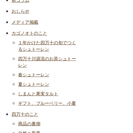
おしらせ
メディア掲載
カゴノオトのこと
１年かけた四万十の旬でつく
るシュトーレン
四万十川源流のお茶シュトー
レン
春シュトーレン
夏シュトーレン
しまんと果実タルト
ギフト、ブルーベリー、小夏
四万十のこと
商品の裏側
自然と風景