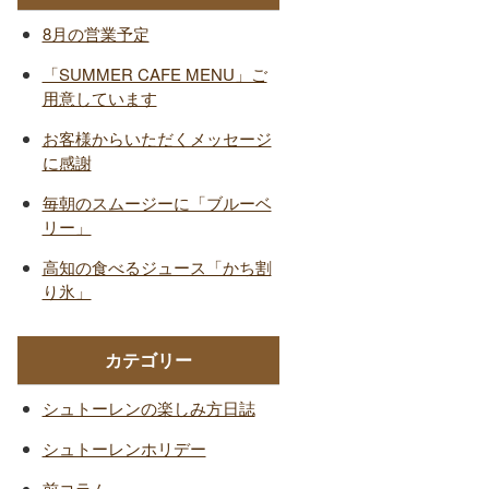
8月の営業予定
「SUMMER CAFE MENU」ご
用意しています
お客様からいただくメッセージ
に感謝
毎朝のスムージーに「ブルーベ
リー」
高知の食べるジュース「かち割
り氷」
カテゴリー
シュトーレンの楽しみ方日誌
シュトーレンホリデー
前コラム