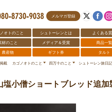
メルマガ登録
ノオトのこと
シュトーレンとは
よくある
素材のこと
メディア＆受賞
商品一
農産物
ギフト券
タルト
掲載
カゴノオトのこと
四万十のこと
シュトーレン旅日
山塩小僧ショートブレッド追加