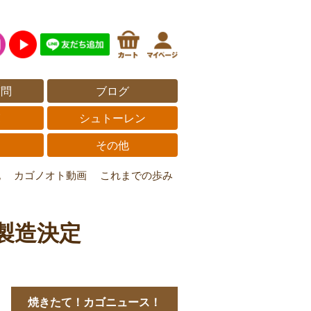
質問
ブログ
覧
シュトーレン
その他
記
カゴノオト動画
これまでの歩み
製造決定
焼きたて！カゴニュース！