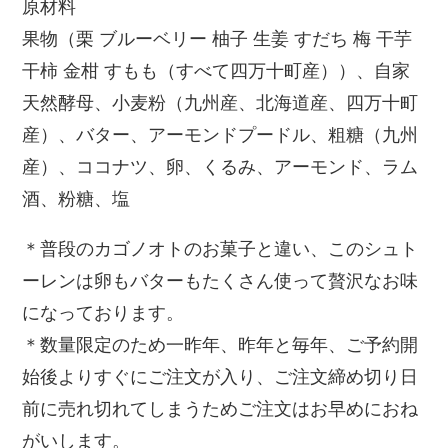
原材料
果物（栗 ブルーベリー 柚子 生姜 すだち 梅 干芋
干柿 金柑 すもも（すべて四万十町産））、自家
天然酵母、小麦粉（九州産、北海道産、四万十町
産）、バター、アーモンドプードル、粗糖（九州
産）、ココナツ、卵、くるみ、アーモンド、ラム
酒、粉糖、塩
＊普段のカゴノオトのお菓子と違い、このシュト
ーレンは卵もバターもたくさん使って贅沢なお味
になっております。
＊数量限定のため一昨年、昨年と毎年、ご予約開
始後よりすぐにご注文が入り、ご注文締め切り日
前に売れ切れてしまうためご注文はお早めにおね
がいします。