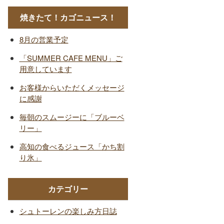
焼きたて！カゴニュース！
8月の営業予定
「SUMMER CAFE MENU」ご
用意しています
お客様からいただくメッセージ
に感謝
毎朝のスムージーに「ブルーベ
リー」
高知の食べるジュース「かち割
り氷」
カテゴリー
シュトーレンの楽しみ方日誌