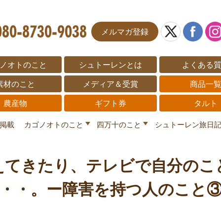
メルマガ登録
ノオトのこと
シュトーレンとは
よくある
素材のこと
メディア＆受賞
商品一
農産物
ギフト券
タルト
掲載
カゴノオトのこと
四万十のこと
シュトーレン旅日
えてきたり、テレビで自分のこ
・・。ー障害を持つ人のこと