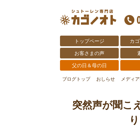
トップページ
カゴ
お客さまの声
父の日＆母の日
ブログトップ
おしらせ
メディア
突然声が聞こ
り