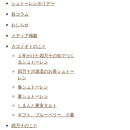
シュトーレンホリデー
前コラム
おしらせ
メディア掲載
カゴノオトのこと
１年かけた四万十の旬でつく
るシュトーレン
四万十川源流のお茶シュトー
レン
春シュトーレン
夏シュトーレン
しまんと果実タルト
ギフト、ブルーベリー、小夏
四万十のこと