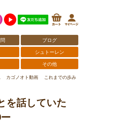
質問
ブログ
覧
シュトーレン
その他
記
カゴノオト動画
これまでの歩み
とを話していた
③ー