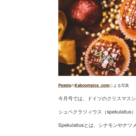
Pexels
の
Kaboompics .com
による写真
今月号では、ドイツのクリスマスシ
シュペクラツィウス（spekulati
Spekulatiusとは、シナモン