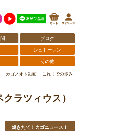
質問
ブログ
覧
シュトーレン
その他
記
カゴノオト動画
これまでの歩み
ュペクラツィウス）
焼きたて！カゴニュース！