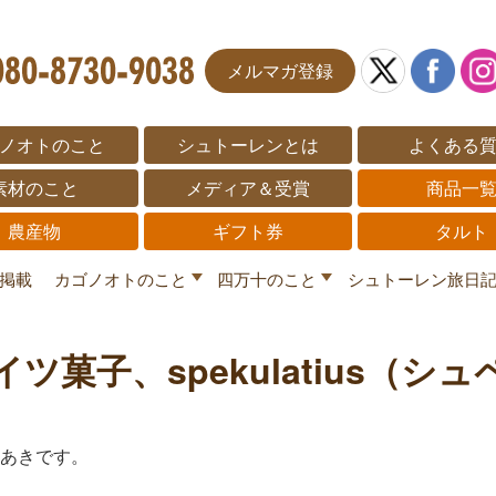
メルマガ登録
ノオトのこと
シュトーレンとは
よくある
素材のこと
メディア＆受賞
商品一
農産物
ギフト券
タルト
掲載
カゴノオトのこと
四万十のこと
シュトーレン旅日
ツ菓子、spekulatius（シ
あきです。