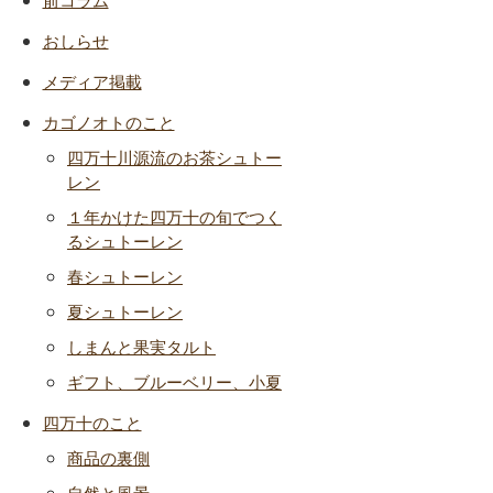
おしらせ
メディア掲載
カゴノオトのこと
四万十川源流のお茶シュトー
レン
１年かけた四万十の旬でつく
るシュトーレン
春シュトーレン
夏シュトーレン
しまんと果実タルト
ギフト、ブルーベリー、小夏
四万十のこと
商品の裏側
自然と風景