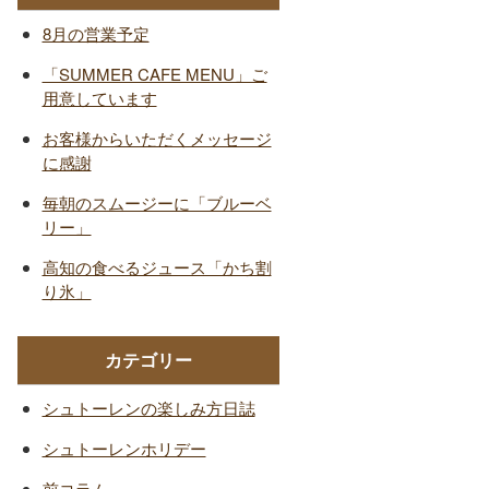
8月の営業予定
「SUMMER CAFE MENU」ご
用意しています
お客様からいただくメッセージ
に感謝
毎朝のスムージーに「ブルーベ
リー」
高知の食べるジュース「かち割
り氷」
カテゴリー
シュトーレンの楽しみ方日誌
シュトーレンホリデー
前コラム