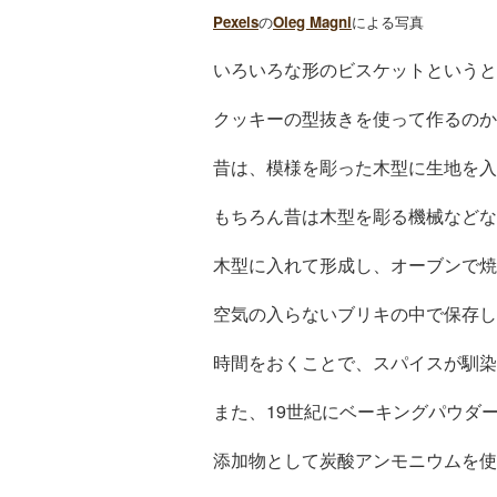
Pexels
の
Oleg Magni
による写真
いろいろな形のビスケットというと
クッキーの型抜きを使って作るのか
昔は、模様を彫った木型に生地を入
もちろん昔は木型を彫る機械などな
木型に入れて形成し、オーブンで焼
空気の入らないブリキの中で保存し
時間をおくことで、スパイスが馴染
また、19世紀にベーキングパウダ
添加物として炭酸アンモニウムを使