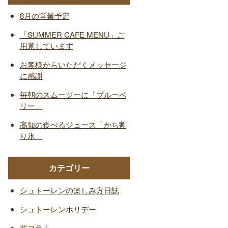
8月の営業予定
「SUMMER CAFE MENU」ご
用意しています
お客様からいただくメッセージ
に感謝
毎朝のスムージーに「ブルーベ
リー」
高知の食べるジュース「かち割
り氷」
カテゴリー
シュトーレンの楽しみ方日誌
シュトーレンホリデー
前コラム