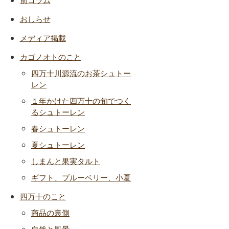
おしらせ
メディア掲載
カゴノオトのこと
四万十川源流のお茶シュトー
レン
１年かけた四万十の旬でつく
るシュトーレン
春シュトーレン
夏シュトーレン
しまんと果実タルト
ギフト、ブルーベリー、小夏
四万十のこと
商品の裏側
自然と風景