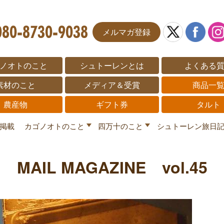
メルマガ登録
ノオトのこと
シュトーレンとは
よくある
素材のこと
メディア＆受賞
商品一
農産物
ギフト券
タルト
掲載
カゴノオトのこと
四万十のこと
シュトーレン旅日
MAIL MAGAZINE vol.45